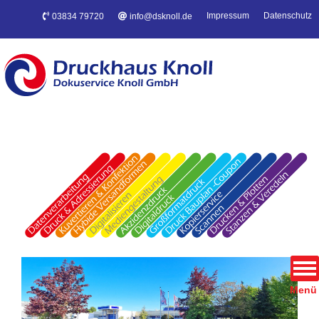
Impressum
Datenschutz
03834 79720
info@dsknoll.de
Menü